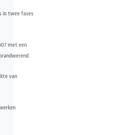
 in twee fases
9007 met een
 brandwerend.
ikte van
etwerken