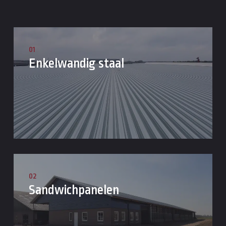
01
Enkelwandig staal
02
Sandwichpanelen